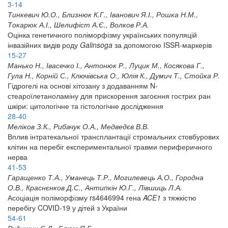
3-14
Тинкевич Ю.О., Близнюк К.Г., Іванович Я.І., Рошка Н.М.,
Токарюк А.І., Шелифіст А.Є., Волков Р.А.
Оцінка генетичного поліморфізму українських популяцій
інвазійних видів роду
Galinsoga
за допомогою ISSR-маркерів
15-27
Манько Н., Івасечко І., Антонюк Р., Луцик М., Косякова Г.,
Гула Н., Корній С., Ключівська О., Юлія К., Думич Т., Стойка Р.
Гідрогелі на основі хітозану з додаванням N-
стеароїлетаноламіну для прискорення загоєння гострих ран
шкіри: цитологічне та гістологічне дослідження
28-40
Меліков З.К., Рибачук О.А., Медведєв В.В.
Вплив інтратекальної трансплантації стромальних стовбурових
клітин на перебіг експериментальної травми периферичного
нерва
41-53
Гаращенко Т.А., Уманець Т.Р., Могилевець А.О., Городна
О.В., Краснєнков Д.С., Антипкін Ю.Г., Лівшиць Л.А.
Асоціація поліморфізму rs4646994 гена
ACE1
з тяжкістю
перебігу COVID-19 у дітей з України
54-61
Рудишин С.Д., Блюм Я.Б.