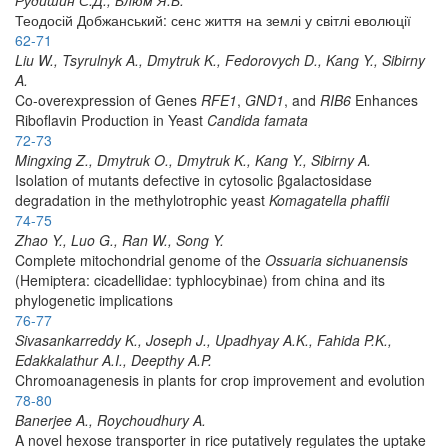
Теодосій Добжанський: сенс життя на землі у світлі еволюції
62-71
Liu W., Tsyrulnyk A., Dmytruk K., Fedorovych D., Kang Y., Sibirny
A.
Co-overexpression of Genes
RFE1
,
GND1
, and
RIB6
Enhances
Riboflavin Production in Yeast
Candida famata
72-73
Mingxing Z., Dmytruk O., Dmytruk K., Kang Y., Sibirny A.
Isolation of mutants defective in cytosolic β­galactosidase
degradation in the methylotrophic yeast
Komagatella phaffii
74-75
Zhao Y., Luo G., Ran W., Song Y.
Complete mitochondrial genome of the
Ossuaria sichuanensis
(Hemiptera: cicadellidae: typhlocybinae) from china and its
phylogenetic implications
76-77
Sivasankarreddy K., Joseph J., Upadhyay A.K., Fahida P.K.,
Edakkalathur A.I., Deepthy A.P.
Chromoanagenesis in plants for crop improvement and evolution
78-80
Banerjee A., Roychoudhury A.
A novel hexose transporter in rice putatively regulates the uptake