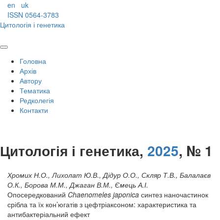
en
uk
ISSN 0564-3783
Цитологія і генетика
Головна
Архів
Автору
Тематика
Редколегія
Контакти
Цитологія і генетика,
2025
, № 1
Хромих Н.О., Лихолат Ю.В., Дідур О.О., Скляр Т.В., Балалаєв
О.К., Борова М.М., Джаган В.М., Ємець А.І.
Опосередкований
Chaenomeles japonica
синтез наночастинок
срібла та їх кон’югатів з цефтріаксоном: характеристика та
антибактеріальний ефект