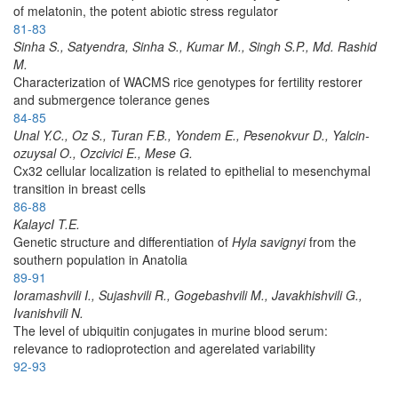
of melatonin, the potent abiotic stress regulator
81-83
Sinha S., Satyendra, Sinha S., Kumar M., Singh S.P., Md. Rashid
M.
Characterization of WA­CMS rice genotypes for fertility restorer
and submergence tolerance genes
84-85
Unal Y.C., Oz S., Turan F.B., Yondem E., Pesen­okvur D., Yalcin­
ozuysal O., Ozcivici E., Mese G.
Cx32 cellular localization is related to epithelial to mesenchymal
transition in breast cells
86-88
KalaycI T.E.
Genetic structure and differentiation of
Hyla savignyi
from the
southern population in Anatolia
89-91
Ioramashvili I., Sujashvili R., Gogebashvili M., Javakhishvili G.,
Ivanishvili N.
The level of ubiquitin conjugates in murine blood serum:
relevance to radioprotection and age­related variability
92-93