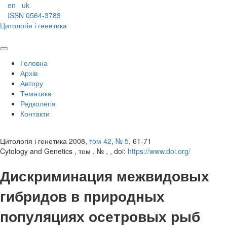
en
uk
ISSN 0564-3783
Цитологія і генетика
Головна
Архів
Автору
Тематика
Редколегія
Контакти
Цитологія і генетика 2008,
том 42
,
№ 5
, 61-71
Cytology and Genetics , том , № , , doi:
https://www.doi.org/
Дискриминация межвидовых
гибридов в природных
популяциях осетровых рыб