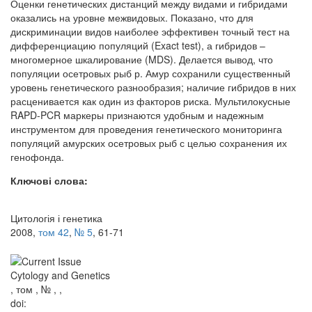
Оценки генетических дистанций между видами и гибридами
оказались на уровне межвидовых. Показано, что для
дискриминации видов наиболее эффективен точный тест на
дифференциацию популяций (Exact test), а гибридов –
многомерное шкалирование (MDS). Делается вывод, что
популяции осетровых рыб р. Амур сохранили существенный
уровень генетического разнообразия; наличие гибридов в них
расценивается как один из факторов риска. Мультилокусные
RAPD-PCR маркеры признаются удобным и надежным
инструментом для проведения генетического мониторинга
популяций амурских осетровых рыб с целью сохранения их
генофонда.
Ключові слова:
Цитологія і генетика
2008,
том 42
,
№ 5
, 61-71
Cytology and Genetics
, том , № , ,
doi: