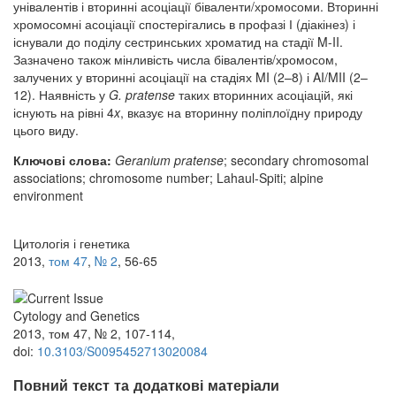
унівалентів і вторинні асоціації біваленти/хромосоми. Вторинні
хромосомні асоціації спостерігались в профазі І (діакінез) і
існували до поділу сестринських хроматид на стадії M-II.
Зазначено також мінливість числа бівалентів/хромосом,
залучених у вторинні асоціації на стадіях M­I (2–8) і A­I/M­II (2–
12). Наявність у
G. pratense
таких вторинних асоціацій, які
існують на рівні 4
x
, вказує на вторинну поліплоїдну природу
цього виду.
Ключові слова:
Geranium pratense
; secondary chromosomal
associations; chromosome number; Lahaul-Spiti; alpine
environment
Цитологія і генетика
2013,
том 47
,
№ 2
, 56-65
Cytology and Genetics
2013, том 47, № 2, 107-114,
doi:
10.3103/S0095452713020084
Повний текст та додаткові матеріали