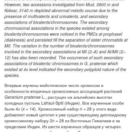
However, two accessions investigated from Mud, 3800 m and
Koksar, 3140 m depicted abnormal meiotic course due to the
presence of multivalents and univalents, and secondary
associations of bivalents/chromosomes. The secondary
chromosomal associations in the species existed among
bivalents/chromosomes were noticed in the PMCs at prophase­I
(diakinesis) and persisted till the separation of sister chromatids at
M­II. The variation in the number of bivalents/chromosomes
involved in the secondary associations at M­I (2–8) and A­I/M­II (2–
12) has also been recorded. The occurrence of such secondary
associations of bivalents/ chromosomes in G. pratense which
existed at 4x level indicated the secondary polyploid nature of the
species.
Впервые изучены мейотическое число хромосом и
особенности вторичных хромосомных ассоциаций растений
Geranium pratense
L., растущих на альпийских высотах
холодных пустынь Lahaul-Spiti (Индия). Все изученные особи
были 4
х
(
x =
14). Хромосомный набор
n
= 28 у этого вида
добавляет новый цитотип к уже существующему диплоидному
хромосомному набору 2
n
= 28 из Восточных Гималаев и за
пределами Индии. Из шести изученных образцов у четырех