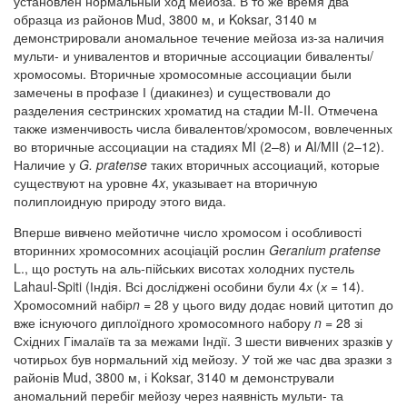
установлен нормальный ход мейоза. В то же время два
образца из районов Mud, 3800 м, и Koksar, 3140 м
демонстрировали аномальное течение мейоза из-за наличия
мульти- и унивалентов и вторичные ассоциации биваленты/
хромосомы. Вторичные хромосомные ассоциации были
замечены в профазе І (диакинез) и существовали до
разделения сестринских хроматид на стадии M-II. Отмечена
также изменчивость числа бивалентов/хромосом, вовлеченных
во вторичные ассоциации на стадиях M­I (2–8) и A­I/M­II (2–12).
Наличие у
G. pratense
таких вторичных ассоциаций, которые
существуют на уровне 4
x
, указывает на вторичную
полиплоидную природу этого вида.
Вперше вивчено мейотичне число хромосом і особливості
вторинних хромосомних асоціацій рослин
Geranium pratense
L., що ростуть на аль-пійських висотах холодних пустель
Lahaul-Spiti (Індія. Всі досліджені особини були 4
х
(
х
= 14).
Хромосомний набір
n
= 28 у цього виду додає новий цитотип до
вже існуючого диплоїдного хромосомного набору
n
= 28 зі
Східних Гімалаїв та за межами Індії. З шести вивчених зразків у
чотирьох був нормальний хід мейозу. У той же час два зразки з
районів Mud, 3800 м, і Koksar, 3140 м демонстрували
аномальний перебіг мейозу через наявність мульти- та