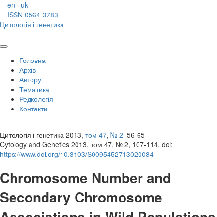
en
uk
ISSN 0564-3783
Цитологія і генетика
Головна
Архів
Автору
Тематика
Редколегія
Контакти
Цитологія і генетика 2013,
том 47
,
№ 2
, 56-65
Cytology and Genetics 2013, том 47, № 2, 107-114, doi:
https://www.doi.org/10.3103/S0095452713020084
Chromosome Number and
Secondary Chromosome
Associations in Wild Populations