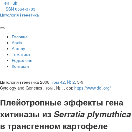
en
uk
ISSN 0564-3783
Цитологія і генетика
Головна
Архів
Автору
Тематика
Редколегія
Контакти
Цитологія і генетика 2008,
том 42
,
№ 2
, 3-9
Cytology and Genetics , том , № , , doi:
https://www.doi.org/
Плейотропные эффекты гена
хитиназы из
Serratia plymuthica
в трансгенном картофеле