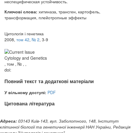
неспецифическая устойчивость.
Ключові слова:
хитиназа, трансген, картофель,
трансформация, плейотропные эффекты
Цитологія і генетика
2008,
том 42
,
№ 2
, 3-9
Cytology and Genetics
, том , № , ,
doi:
Повний текст та додаткові матеріали
У вільному доступі:
PDF
Цитована література
Адреса:
03143 Київ-143, вул. Заболотного, 148, Інститут
клітинної біології та генетичної інженерії НАН України, Редакція
журналу "Цитологія і генетика"