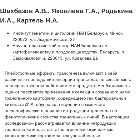
Шахбазов А.В., Яковлева Г.А., Родькина
И.А., Картель Н.А.
Институт генетики и цитологии НАН Беларуси, Минск,
220072, ул. Академическая 27
Научно-практический центр НАН Беларуси по
картофелеводству и плодоовощеводству, Беларусь, п.
Самохваловичи, 223013, ул. Ковалева 2a
Плейотропные эффекты трансгенеза включают в себя
различные последствия инсерции трансгена, не связанные с
непосредственным действием его продукта. Необходимость
оценки перспектив применения в селекции созданного нами
трансгенного картофеля, содержащего ген бактериальной
хитиназы chiA, обусловила изучение возможного
неспецифического влияния интродукции трансгена на
фенотипические свойства трансгенных линий. В настоящем
исследовании рассматривается влияние интродукции
трансгена хитиназы на такие агрономически важные
характеристики картофеля, как урожайность и