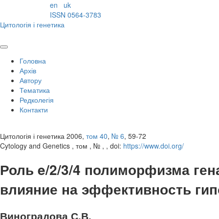
en
uk
ISSN 0564-3783
Цитологія і генетика
Головна
Архів
Автору
Тематика
Редколегія
Контакти
Цитологія і генетика 2006,
том 40
,
№ 6
, 59-72
Cytology and Genetics , том , № , , doi:
https://www.doi.org/
Роль e/2/3/4 полиморфизма ген
влияние на эффективность ги
Виноградова С.В.