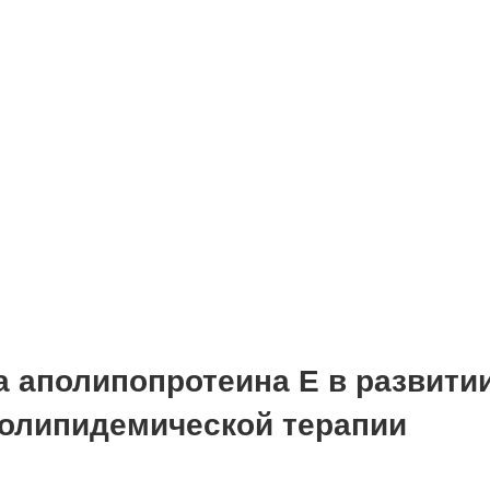
а аполипопротеина Е в развити
полипидемической терапии