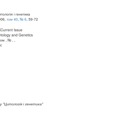
тологія і генетика
006,
том 40
,
№ 6
, 59-72
tology and Genetics
том , № , ,
i:
у "Цитологія і генетика"