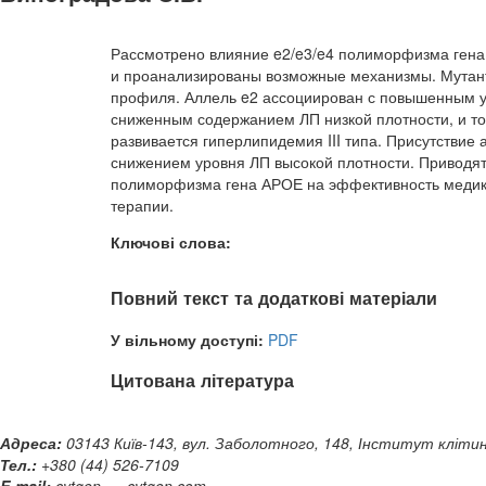
Рассмотрено влияние e2/e3/e4 полиморфизма гена
и проанализированы возможные механизмы. Мутант
профиля. Аллель e2 ассоциирован с повышенным у
сниженным содержанием ЛП низкой плотности, и тол
развивается гиперлипидемия III типа. Присутствие
снижением уровня ЛП высокой плотности. Приводя
полиморфизма гена АРОЕ на эффективность медик
терапии.
Ключові слова:
Повний текст та додаткові матеріали
У вільному доступі:
PDF
Цитована література
Адреса:
03143 Київ-143, вул. Заболотного, 148, Інститут клітинн
Тел.:
+380 (44) 526-7109