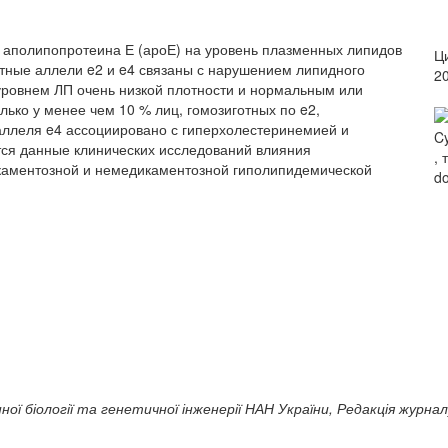
 аполипопротеина Е (ароЕ) на уровень плазменных липидов
Ци
ные аллели e2 и e4 связаны с нарушением липидного
2
ровнем ЛП очень низкой плотности и нормальным или
ько у менее чем 10 % лиц, гомозиготных по e2,
 аллеля e4 ассоциировано с гиперхолестеринемией и
Cy
тся данные клинических исследований влияния
, 
аментозной и немедикаментозной гиполипидемической
do
ої біології та генетичної інженерії НАН України, Редакція журнал