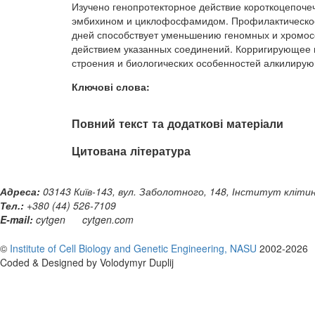
Изучено генопротекторное действие короткоцепоче
эмбихином и циклофосфамидом. Профилактическое
дней способствует уменьшению геномных и хромосо
действием указанных соединений. Корригирующее в
строения и биологических особенностей алкилиру
Ключові слова:
Повний текст та додаткові матеріали
Цитована література
Адреса:
03143 Київ-143, вул. Заболотного, 148, Інститут клітинн
Тел.:
+380 (44) 526-7109
E-mail:
cytgen
cytgen.com
©
Institute of Cell Biology and Genetic Engineering, NASU
2002-2026
Coded & Designed by Volodymyr Duplij