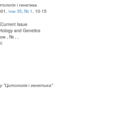
тологія і генетика
001,
том 35
,
№ 1
, 10-15
tology and Genetics
том , № , ,
i:
у "Цитологія і генетика"