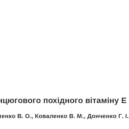
цюгового похідного вітаміну Е 
нко В. О., Коваленко В. М., Донченко Г. І.