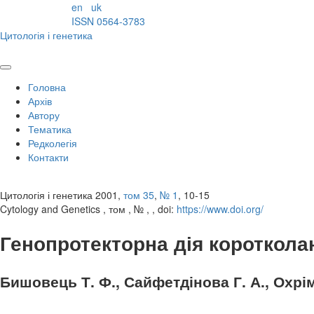
en
uk
ISSN 0564-3783
Цитологія і генетика
Головна
Архів
Автору
Тематика
Редколегія
Контакти
Цитологія і генетика 2001,
том 35
,
№ 1
, 10-15
Cytology and Genetics , том , № , , doi:
https://www.doi.org/
Генопротекторна дія коротколан
Бишовець Т. Ф., Сайфетдінова Г. А., Охріме