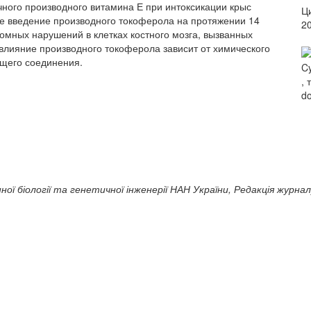
чного производного витамина Е при интоксикации крыс
Ци
 введение производного токоферола на протяжении 14
2
мных нарушений в клетках костного мозга, вызванных
лияние производного токоферола зависит от химического
ющего соединения.
Cy
, 
do
ої біології та генетичної інженерії НАН України, Редакція журнал