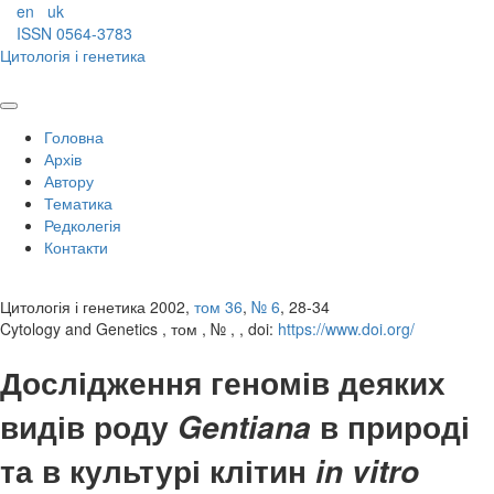
en
uk
ISSN 0564-3783
Цитологія і генетика
Головна
Архів
Автору
Тематика
Редколегія
Контакти
Цитологія і генетика 2002,
том 36
,
№ 6
, 28-34
Cytology and Genetics , том , № , , doi:
https://www.doi.org/
Дослідження геномів деяких
видів роду
в природі
Gentiana
та в культурі клітин
in vitro