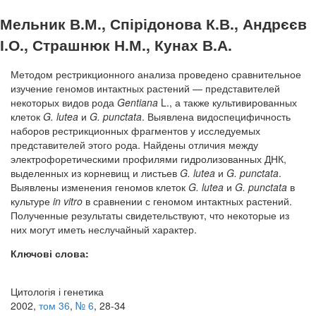
Мельник В.М., Спірідонова К.В., Андрєєв
І.О., Страшнюк Н.М., Кунах В.А.
Методом рестрикционного анализа проведено сравнительное
изучение геномов интактных растений — представителей
некоторых видов рода
Gentiana
L., а также культивированных
клеток
G. lutea
и
G. punctata
. Выявлена видоспецифичность
наборов рестрикционных фрагментов у исследуемых
представителей этого рода. Найдены отличия между
электрофоретическими профилями гидролизованных ДНК,
выделенных из корневищ и листьев
G. lutea
и
G. punctata
.
Выявлены изменения геномов клеток
G. lutea
и
G. punctata
в
культуре
in vitro
в сравнении с геномом интактных растений.
Полученные результаты свидетельствуют, что некоторые из
них могут иметь неслучайный характер.
Ключові слова:
Цитологія і генетика
2002,
том 36
,
№ 6
, 28-34